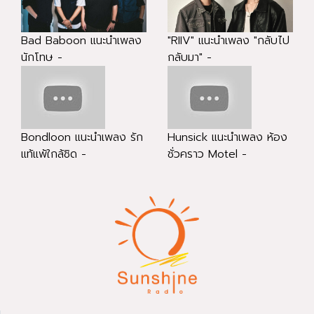
Bad Baboon แนะนำเพลง
"RIIV" แนะนำเพลง "กลับไป
นักโทษ -
กลับมา" -
Bondloon แนะนำเพลง รัก
Hunsick แนะนำเพลง ห้อง
แท้แพ้ใกล้ชิด -
ชั่วคราว Motel -