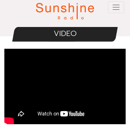
VIDEO