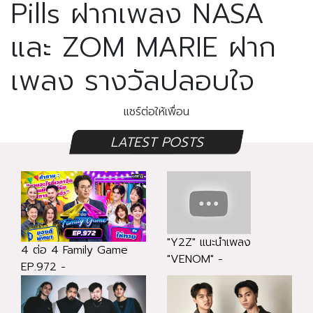
Pills ฝากเพลง NASA
และ ZOM MARIE ฝาก
เพลง รางวัลปลอบใจ
แชร์ต่อให้เพื่อน
LATEST POSTS
"Y2Z" แนะนำเพลง
4 ต่อ 4 Family Game
"VENOM" -
EP.972 -