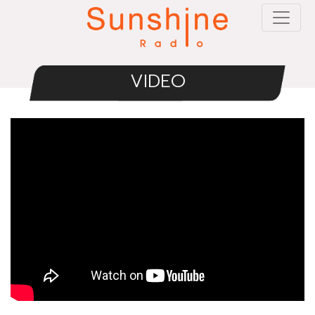
VIDEO