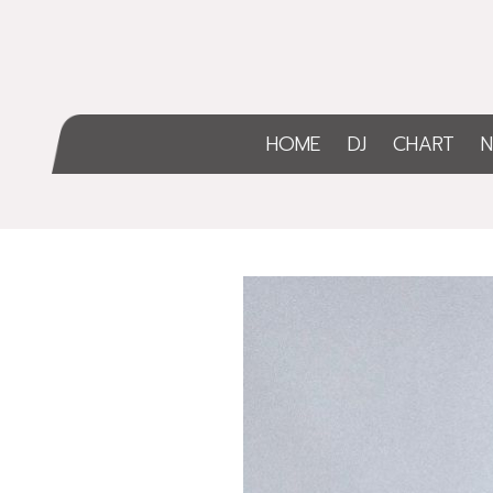
HOME
DJ
CHART
N