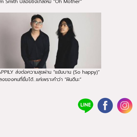
m Smith ปล่อยซิงเกิลใหม่ “Oh Mother”
PPILY ส่งต่อความสุขผ่าน “แย้มบาน (So happy)”
งของคนที่ยิ้มได้...แค่เพราะคำว่า “ฝันดีนะ”