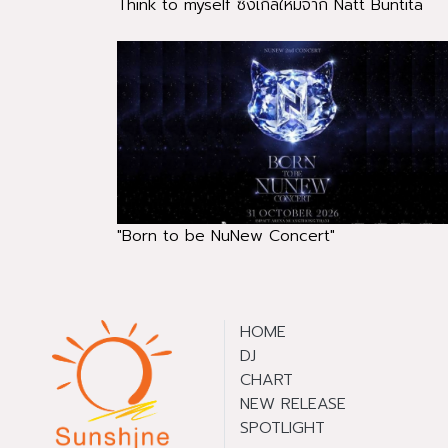
Think to myself ซิงเกิลใหม่จาก Natt Buntita
"Born to be NuNew Concert"
HOME
DJ
CHART
NEW RELEASE
SPOTLIGHT