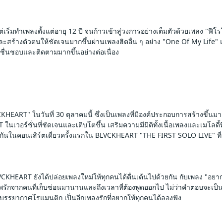
เริ่มทำเพลงตั้งแต่อายุ 12 ปี จนก้าวเข้าสู่วงการอย่างเต็มตัวด้วยเพลง "ฟ
ะสร้างตัวตนให้ชัดเจนมากขึ้นผ่านเพลงฮิตอื่น ๆ อย่าง "One Of My Life"
ชื่นชอบและติดตามมากขึ้นอย่างต่อเนื่อง
EART" ในวันที่ 30 ตุลาคมนี้ ซึ่งเป็นเพลงที่มีองค์ประกอบการสร้างขึ้นมาอ
เวอร์ชั่นที่ชัดเจนและเติบโตขึ้น เสริมความมีมิติทั้งเนื้อเพลงและเมโลดี้
ปเจอกันในคอนเสิร์ตเดี่ยวครั้งแรกใน BLVCKHEART "THE FIRST SOLO LIVE" ท
LVCKHEART ยังได้ปล่อยเพลงใหม่ให้ทุกคนได้ตื่นเต้นไปด้วยกัน กับเพลง "อ
กจากคนที่เก็บซ่อนมานานและถึงเวลาที่ต้องพูดออกไป ไม่ว่าคำตอบจะเป็นอย
ีบรรยากาศโรแมนติก เป็นอีกเพลงรักที่อยากให้ทุกคนได้ลองฟัง