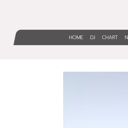
HOME
DJ
CHART
N