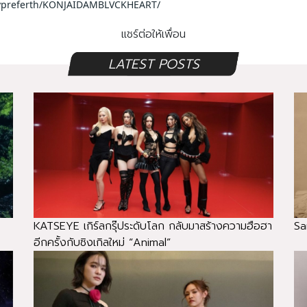
dlypreferth/KONJAIDAMBLVCKHEART/
แชร์ต่อให้เพื่อน
LATEST POSTS
KATSEYE เกิร์ลกรุ๊ประดับโลก กลับมาสร้างความฮือฮา
Sa
อีกครั้งกับซิงเกิลใหม่ “Animal”