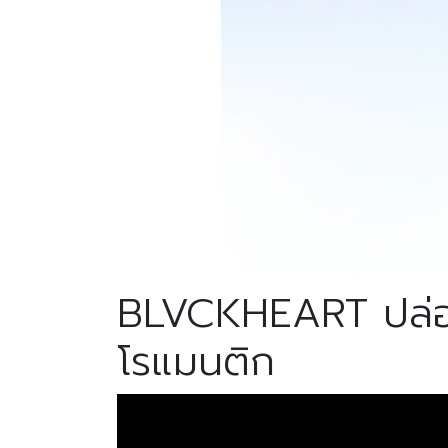
BLVCKHEART ปล่อยซ
โรแมนติก