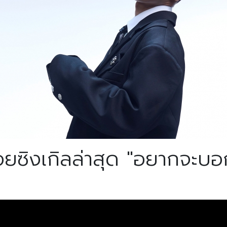
ิงเกิลล่าสุด "อยากจะบอก