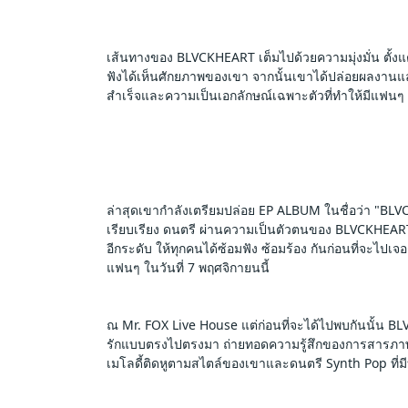
เส้นทางของ BLVCKHEART เต็มไปด้วยความมุ่งมั่น ตั้งแต่
ฟังได้เห็นศักยภาพของเขา จากนั้นเขาได้ปล่อยผลงานแล
สำเร็จและความเป็นเอกลักษณ์เฉพาะตัวที่ทำให้มีแฟนๆ 
ล่าสุดเขากำลังเตรียมปล่อย EP ALBUM ในชื่อว่า "BLVCKH
เรียบเรียง ดนตรี ผ่านความเป็นตัวตนของ BLVCKHEART ใน
อีกระดับ ให้ทุกคนได้ซ้อมฟัง ซ้อมร้อง กันก่อนที่จะไ
แฟนๆ ในวันที่ 7 พฤศจิกายนนี้ 
ณ Mr. FOX Live House แต่ก่อนที่จะได้ไปพบกันนั้น B
รักแบบตรงไปตรงมา ถ่ายทอดความรู้สึกของการสารภาพรั
เมโลดี้ติดหูตามสไตล์ของเขาและดนตรี Synth Pop ที่ม