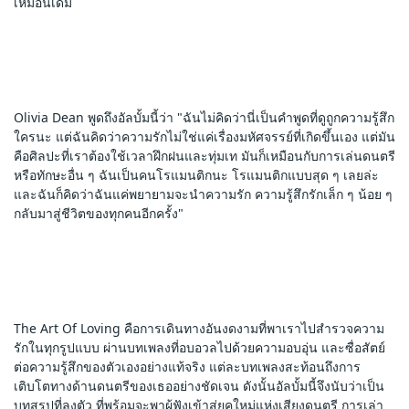
เหมือนเดิม
Olivia Dean พูดถึงอัลบั้มนี้ว่า "ฉันไม่คิดว่านี่เป็นคำพูดที่ดูถูกความรู้สึก
ใครนะ แต่ฉันคิดว่าความรักไม่ใช่แค่เรื่องมหัศจรรย์ที่เกิดขึ้นเอง แต่มัน
คือศิลปะที่เราต้องใช้เวลาฝึกฝนและทุ่มเท มันก็เหมือนกับการเล่นดนตรี 
หรือทักษะอื่น ๆ ฉันเป็นคนโรแมนติกนะ โรแมนติกแบบสุด ๆ เลยล่ะ 
และฉันก็คิดว่าฉันแค่พยายามจะนำความรัก ความรู้สึกรักเล็ก ๆ น้อย ๆ 
กลับมาสู่ชีวิตของทุกคนอีกครั้ง"
The Art Of Loving คือการเดินทางอันงดงามที่พาเราไปสำรวจความ
รักในทุกรูปแบบ ผ่านบทเพลงที่อบอวลไปด้วยความอบอุ่น และซื่อสัตย์
ต่อความรู้สึกของตัวเองอย่างแท้จริง แต่ละบทเพลงสะท้อนถึงการ
เติบโตทางด้านดนตรีของเธออย่างชัดเจน ดังนั้นอัลบั้มนี้จึงนับว่าเป็น
บทสรุปที่ลงตัว ที่พร้อมจะพาผู้ฟังเข้าสู่ยุคใหม่แห่งเสียงดนตรี การเล่า