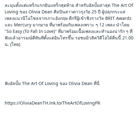
ละมุนตั้งแต่แทร็กแรกยันแทร็กสุดท้าย สำหรับอัลบั้มล่าสุด The Art Of 
Loving ของ Olivia Dean ศิลปินสาวดาวรุ่งวัย 25 ปี ผู้ปลุกกระแส
เพลงแนวนีโอโซลจากเกาะอังกฤษ ดีกรีผู้เข้าชิงรางวัล BRIT Awards 
และ Mercury มากมาย ที่มาพร้อมกับเพลงเพราะ ๆ 12 เพลง นำโดย 
"So Easy (To Fall In Love)" ที่มาพร้อมเนื้อเพลงและทำนองน่ารัก ๆ ที่
ฟังแล้วอารมณ์ดีทันทีตั้งแต่อินโทรขึ้น รอชมมิวสิควิดีโอได้คืนนี้ 21.00 
น. (ไทย)
ฟังอัลบั้ม The Art Of Loving ของ Olivia Dean ที่นี่
https://OliviaDeanTH.lnk.to/TheArtOfLovingPR