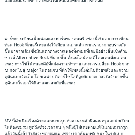
และสังคมรอบข้าง สะท้อนให้เห็นผลลัพธ์ของการยึดติด
พาร์ทการเขียนเนื้อเพลงและพาร์ทของดนตรี เพลงนี้เริ่มจากการเขียน
ท่อน Hook ที่เชอรี่เคยแต่งไว้เมื่อนานมาแล้ว พวกเราประกอบร่างมัน
ขึ้นมาจากเดิม ซึ่งมันแตกต่างจากเพลงทั้งหมดที่เคยมีอย่างสิ้นเชิงด้วย
ซาวด์ Alternative Rock ที่มากขึ้น ตั้งแต่ไลน์เบสที่โดดเด่นตั้งแต่ต้น
เพลง การใช้โน้ตนอกคีย์ที่แฝงความท้าทาย และการเปลี่ยน Hook จาก 
Minor ไปสู่ Major ในตอนจบ ที่ทำให้เพลงนี้เต็มไปด้วยพลังและความ
ดุดันแบบจัดเต็ม โดยเฉพาะ กีตาร์โซโล่ที่ถูกคิดมาอย่างจริงจังมากขึ้น 
ดุดันสะใจเอาให้ศิลาแตก สมกับชื่อเพลง
MV นี้ดำเนินเรื่องด้วยเกมหมากรุก ตัวละครหลักคือคุณครูและนักเรียน
ในห้องชมรม พูดถึงช่วงเวลาคน ๆ หนึ่งผู้ไม่เคยพ่ายแพ้ในเกมหมากรุก 
แล้ววันนี้เค้ากำลังจะขอยอมแพ้ เพราะเขาค้นพบชัยชนะในรูปแบบ