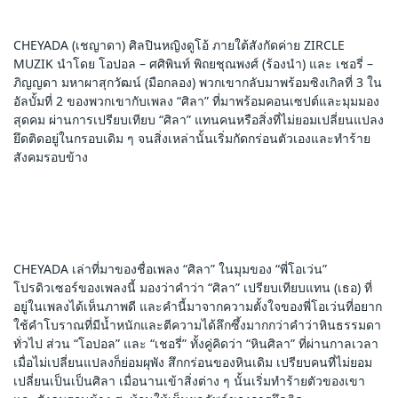
CHEYADA (เชญาดา) ศิลปินหญิงดูโอ้ ภายใต้สังกัดค่าย ZIRCLE 
MUZIK นำโดย โอปอล – ศศิพินท์ พิถยชุณพงศ์ (ร้องนำ) และ เชอรี่ – 
ภิญญดา มหาผาสุกวัฒน์ (มือกลอง) พวกเขากลับมาพร้อมซิงเกิลที่ 3 ใน
อัลบั้มที่ 2 ของพวกเขากับเพลง “ศิลา” ที่มาพร้อมคอนเซปต์และมุมมอง
สุดคม ผ่านการเปรียบเทียบ “ศิลา” แทนคนหรือสิ่งที่ไม่ยอมเปลี่ยนแปลง 
ยึดติดอยู่ในกรอบเดิม ๆ จนสิ่งเหล่านั้นเริ่มกัดกร่อนตัวเองและทำร้าย
สังคมรอบข้าง
CHEYADA เล่าที่มาของชื่อเพลง “ศิลา” ในมุมของ “พี่โอเว่น” 
โปรดิวเซอร์ของเพลงนี้ มองว่าคำว่า “ศิลา” เปรียบเทียบแทน (เธอ) ที่
อยู่ในเพลงได้เห็นภาพดี และคำนี้มาจากความตั้งใจของพี่โอเว่นที่อยาก
ใช้คำโบราณที่มีน้ำหนักและตีความได้ลึกซึ้งมากกว่าคำว่าหินธรรมดา
ทั่วไป ส่วน “โอปอล” และ “เชอรี่” ทั้งคู่คิดว่า “หินศิลา” ที่ผ่านกาลเวลา 
เมื่อไม่เปลี่ยนแปลงก็ย่อมผุพัง สึกกร่อนของหินเดิม เปรียบคนที่ไม่ยอม
เปลี่ยนเป็นเป็นศิลา เมื่อนานเข้าสิ่งต่าง ๆ นั้นเริ่มทำร้ายตัวของเขา