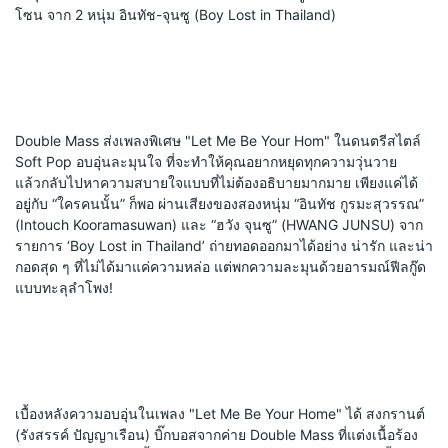
โซน จาก 2 หนุ่ม อินทัช-จุนซู (Boy Lost in Thailand)
Double Mass ส่งเพลงพิเศษ "Let Me Be Your Hom" ในดนตรีสไตล์ 
Soft Pop อบอุ่นละมุนใจ ที่จะทำให้คุณอยากหยุดทุกความวุ่นวาย 
แล้วกลับไปหาความสบายใจแบบที่ไม่ต้องอธิบายมากมาย เพียงแค่ได้
อยู่กับ “ใครคนนั้น” ก็พอ ผ่านเสียงของสองหนุ่ม “อินทัช กูรมะสุวรรณ” 
(Intouch Kooramasuwan) และ “ฮวัง จุนซู” (HWANG JUNSU) จาก
รายการ ‘Boy Lost in Thailand’ ถ่ายทอดออกมาได้อย่าง น่ารัก และน่า
กอดสุด ๆ ที่ไม่ได้มาแค่ความหล่อ แต่พกความละมุนด้วยอารมณ์ฟีลกู๊ด
แบบทะลุลำโพง!
เบื้องหลังความอบอุ่นในเพลง "Let Me Be Your Home" ได้ สงกรานต์ 
(รังสรรค์ ปัญญาเรือน) บิ๊กบอสจากค่าย Double Mass ที่แต่งเนื้อร้อง 