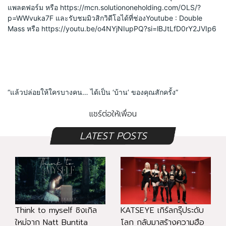
แพลตฟอร์ม หรือ https://mcn.solutiononeholding.com/OLS/?
p=WWvuka7F และรับชมมิวสิกวิดีโอได้ที่ช่องYoutube : Double 
Mass หรือ https://youtu.be/o4NYjNIupPQ?si=lBJtLfD0rY2JVIp6
“แล้วปล่อยให้ใครบางคน… ได้เป็น ‘บ้าน’ ของคุณสักครั้ง”
แชร์ต่อให้เพื่อน
LATEST POSTS
Think to myself ซิงเกิล
KATSEYE เกิร์ลกรุ๊ประดับ
ใหม่จาก Natt Buntita
โลก กลับมาสร้างความฮือ