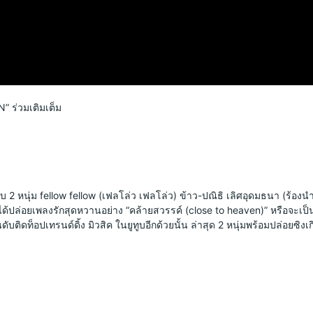
N” ร่วมเติมเต็ม
 หนุ่ม fellow fellow (เฟลโล่ว เฟลโล่ว) ข้าว-ปณิธิ เลิศอุดมธนา (ร้องนำ) แล
็ได้ปล่อยเพลงรักสุดหวานอย่าง “คล้ายสวรรค์ (close to heaven)” หรือจะเป็น
ับติดท็อปเทรนด์ดิ้ง มิวสิค ในยูทูบอีกด้วยนั้น ล่าสุด 2 หนุ่มพร้อมปล่อยซิงเก