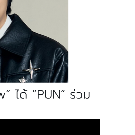
w” ได้ “PUN” ร่วม