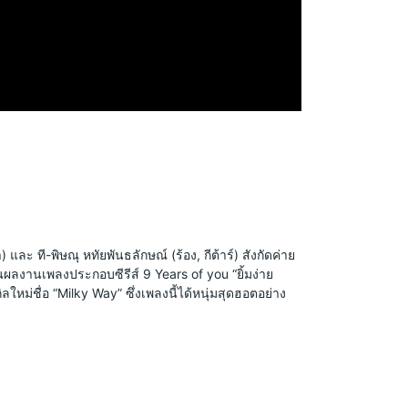
ะ ที-พิษณุ หทัยพันธลักษณ์ (ร้อง, กีต้าร์) สังกัดค่าย 
ผลงานเพลงประกอบซีรีส์ 9 Years of you “ยิ้มง่าย 
ิลใหม่ชื่อ “Milky Way” ซึ่งเพลงนี้ได้หนุ่มสุดฮอตอย่าง 