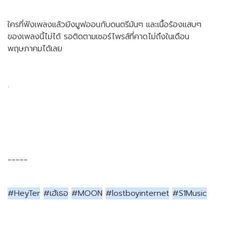
ใครที่ฟังเพลงแล้วยังมูฟออนกับดนตรีมันๆ และเนื้อร้องแสบๆ 
ของเพลงนี้ไม่ได้ รอติดตามเซอร์ไพรส์ที่คาดไม่ถึงในเดือน
พฤษภาคมได้เลย
.
_____
#HeyTer
#เฮ้เธอ
#MOON
#lostboyinternet
#S1Music