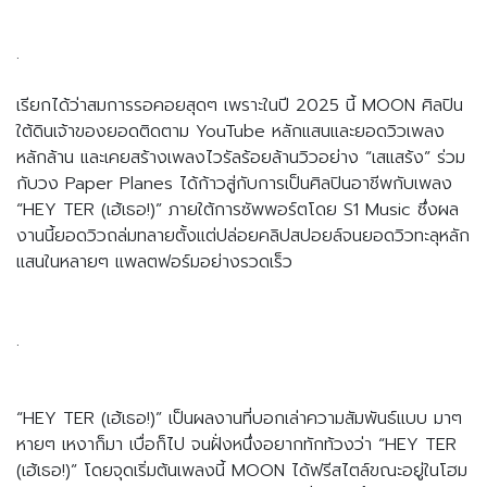
.
เรียกได้ว่าสมการรอคอยสุดๆ เพราะในปี 2025 นี้ MOON ศิลปิน
ใต้ดินเจ้าของยอดติดตาม YouTube หลักแสนและยอดวิวเพลง
หลักล้าน และเคยสร้างเพลงไวรัลร้อยล้านวิวอย่าง “เสแสร้ง” ร่วม
กับวง Paper Planes ได้ก้าวสู่กับการเป็นศิลปินอาชีพกับเพลง 
“HEY TER (เฮ้เธอ!)” ภายใต้การซัพพอร์ตโดย S1 Music ซึ่งผล
งานนี้ยอดวิวถล่มทลายตั้งแต่ปล่อยคลิปสปอยล์จนยอดวิวทะลุหลัก
แสนในหลายๆ แพลตฟอร์มอย่างรวดเร็ว 
.
“HEY TER (เฮ้เธอ!)” เป็นผลงานที่บอกเล่าความสัมพันธ์แบบ มาๆ 
หายๆ เหงาก็มา เบื่อก็ไป จนฝั่งหนึ่งอยากทักท้วงว่า “HEY TER 
(เฮ้เธอ!)” โดยจุดเริ่มต้นเพลงนี้ MOON ได้ฟรีสไตล์ขณะอยู่ในโฮม