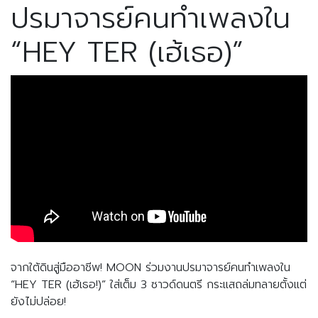
ปรมาจารย์คนทำเพลงใน
“HEY TER (เฮ้เธอ)”
จากใต้ดินสู่มืออาชีพ! MOON ร่วมงานปรมาจารย์คนทำเพลงใน 
“HEY TER (เฮ้เธอ!)” ใส่เต็ม 3 ซาวด์ดนตรี กระแสถล่มทลายตั้งแต่
ยังไม่ปล่อย!