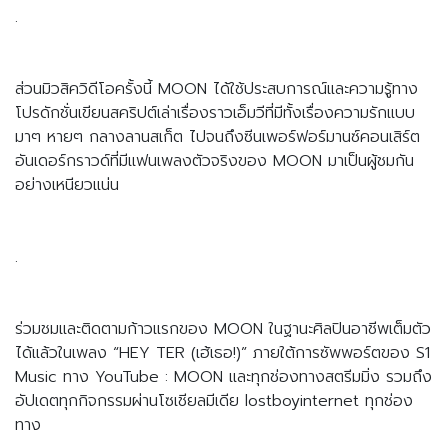
.
ส่วนมิวสิควิดีโอครั้งนี้ MOON ได้ใช้ประสบการณ์และความรู้ทาง
โปรดักชั่นเขียนสคริปต์เล่าเรื่องราวเอ็มวีที่มีทั้งเรื่องความรักแบบ 
มาๆ หายๆ กลางลานสเก็ต ไปจนถึงซีนเพอร์ฟอร์มานซ์คอนเสิร์ต
อันเดอร์กราวด์ที่มีแฟนเพลงตัวจริงของ MOON มาเป็นผู้ชมกัน
อย่างเหนียวแน่น 
.
ร่วมชมและติดตามก้าวแรกของ MOON ในฐานะศิลปินอาชีพเต็มตัว
ได้แล้วในเพลง “HEY TER (เฮ้เธอ!)” ภายใต้การซัพพอร์ตของ S1 
Music ทาง YouTube : MOON และทุกช่องทางสตรีมมิ่ง รวมถึง
อัปเดตทุกกิจกรรมผ่านโซเชียลมีเดีย lostboyinternet ทุกช่อง
ทาง