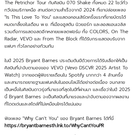
The Petrichor Tour กับศิลปิน 070 Shake ทั้งหมด 22 โชว์ทั่ว
ทวีปอเมริกาเหนือ สานต่อความสำเร็จจากปี 2024 ที่เขาปล่อยเพลง
"Is This Love To You" และแสดงคอนเสิร์ตครั้งแรกที่ขายบัตรได้
หมดเกลี้ยงในเดือน พ.ย. ที่เมืองฮูสตัน นิวยอร์ก และลอสแอนเจลิส
รวมถึงการแสดงสดอีกหลายแพลตฟอร์ม ทั้ง COLORS, On The
Radar, VEVO และ From The Block ที่ได้รับกระแสตอบรับจาก
แฟนๆ ทั่วโลกอย่างท้วมท้น
ในปี 2025 Bryant Barnes ประเดิมต้นปีด้วยการได้รับเลือกให้เป็น
ศิลปินที่น่าจับตามองของ VEVO (Vevo DSCVR 2025 Artist To
Watch) จากยอดผู้ฟังรายเดือนใน Spotify มากกว่า 4 ล้านครั้ง
และสามารถขยายฐานแฟนคลับในออนไลน์ได้อย่างต่อเนื่อง จนกลาย
เป็นหนึ่งในศิลปินดาวรุ่งที่มาแรงที่สุดในปีที่ผ่านมา และเชื่อว่าในปี 2025
นี้ Bryant Barnes จะเป็นศิลปินที่มาแรงและน่าจับตามองจากผลงาน
ที่โดดเด่นและสไตล์ที่ไม่เหมือนใครได้แน่นอน
ฟังเพลง "Why Can't You" ของ Bryant Barnes ได้ที่นี่
https://bryantbarnesth.lnk.to/WhyCantYouPR