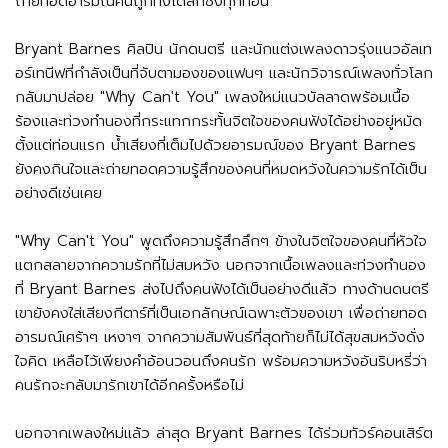
ถ่ายทอดอารมณ์คนถูกทิ้งได้ลึกซึ้งทุกท่อน
Bryant Barnes ศิลปิน นักดนตรี และนักแต่งเพลงดาวรุ่งแนวอัลเท
อร์เทนีฟที่กำลังเป็นที่จับตามองของแฟนๆ และนักวิจารณ์เพลงทั่วโลก
กลับมาปล่อย "Why Can't You" เพลงใหม่แนวบัลลาดพร้อมเนื้อ
ร้องและท่วงทำนองที่กระแทกกระทั้นจิตใจของคนฟังได้อย่างอยู่หมัด
ตั้งแต่ท่อนแรก น้ำเสียงที่เต็มไปด้วยอารมณ์ของ Bryant Barnes
ยังคงกินใจและถ่ายทอดความรู้สึกของคนที่หมดหวังในความรักได้เป็น
อย่างดีเช่นเคย
"Why Can't You" พูดถึงความรู้สึกลึกๆ ข้างในจิตใจของคนที่หัวใจ
แตกสลายจากความรักที่ไม่สมหวัง นอกจากเนื้อเพลงและท่วงทำนอง
ที่ Bryant Barnes ส่งไปถึงคนฟังได้เป็นอย่างดีแล้ว ทางด้านดนตรี
เขายังคงใส่เสียงกีตาร์ที่เป็นเอกลักษณ์เฉพาะตัวของเขา เพื่อถ่ายทอด
อารมณ์เศร้าๆ เหงาๆ จากความสัมพันธ์ที่สุดท้ายก็ไม่ได้สุขสมหวังดั่ง
ใจคิด เหลือไว้เพียงคำอ้อนวอนถึงคนรัก พร้อมความหวังอันริบหรี่ว่า
คนรักจะกลับมารักเขาได้อีกครั้งหรือไม่
นอกจากเพลงใหม่แล้ว ล่าสุด Bryant Barnes ได้ร่วมทัวร์คอนเสิร์ต