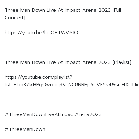
Three Man Down Live At Impact Arena 2023 [Full
Concert]
https://youtu.be/bqQBTWViS1Q
Three Man Down Live At Impact Arena 2023 [Playlist]
https://youtube.com/playlist?
list=PLm37lxHPgOwrcijq3VqNC8NRPp5dVE5s4&si=HXdlL
#ThreeManDownLiveAtImpactArena2023
#ThreeManDown