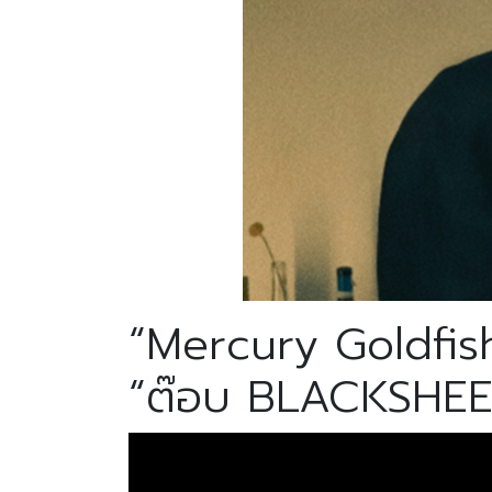
“Mercury Goldfis
“ต๊อบ BLACKSHE