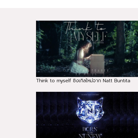
Think to myself ซิงเกิลใหม่จาก Natt Buntita