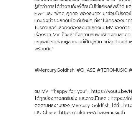
รู้สึกว่าการได้ทำงานกับพี่ต๊อบไม่ใช่แค่ผลลัพธ์ที่
Five’ และ ‘พี่คิด ศุภกิจ ฟองธนกิจ’ มาช่วยโปรดิวซ์
แถมยังช่วยผลักดันไอเดียใหม่ๆ ที่เราไม่เคยลองมาก
โปรดิวเซอร์แล้วยังต้องลงมาแสดงใน MV เองด้วย (หั
เรื่องราว MV ก็จะเล่าถึงความสัมพันธ์ของคนสองคน
เหตุผลที่เขาเลือกผู้ชายคนนี้เป็นคู่ชีวิต แต่สุดท้าย
พร้อมกัน”
#MercuryGoldfish
#CHASE
#TEROMUSIC
#
ชม MV ““happy for you” : https://youtu.b
ได้ทุกช่องทางสตรีมมิ่ง และดาวน์โหลด : https:/
ติดตามผลงานของ Mercury Goldfish ได้ที่ : htt
และ Chase: https://linktr.ee/chasemusicth