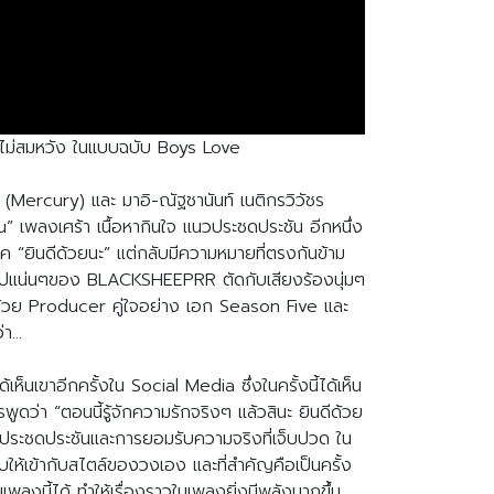
ที่ไม่สมหวัง ในแบบฉบับ Boys Love
 (Mercury) และ มาอิ-ณัฐชานันท์ เนติกรวิวัชร
” เพลงเศร้า เนื้อหากินใจ แนวประชดประชัน อีกหนึ่ง
ยค “ยินดีด้วยนะ” แต่กลับมีความหมายที่ตรงกันข้าม
แร็ปแน่นๆของ BLACKSHEEPRR ตัดกับเสียงร้องนุ่มๆ
ัพด้วย Producer คู่ใจอย่าง เอก Season Five และ
่า…
็นเขาอีกครั้งใน Social Media ซึ่งในครั้งนี้ได้เห็น
รพูดว่า “ตอนนี้รู้จักความรักจริงๆ แล้วสินะ ยินดีด้วย
แบบประชดประชันและการยอมรับความจริงที่เจ็บปวด ใน
ห้เข้ากับสไตล์ของวงเอง และที่สำคัญคือเป็นครั้ง
พลงนี้ได้ ทำให้เรื่องราวในเพลงยิ่งมีพลังมากขึ้น