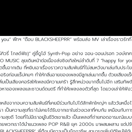
or you” ฟีทฯ “ต๊อบ BLACKSHEEPRR”
พร้อมส่ง MV เล่าเรื่องราวรัก
คิวรี่ โกลด์ฟิช)” คู่ซี้ดูโอ้ Synth-Pop อย่าง จอน-จอนปรอท วงษ์เทศ
USIC ลุยเดินหน้าต่อเนื่องส่งซิงเกิลใหม่ลำดับที่ 7 “happy for you
ึ้นจากเดิม ที่หยิบเอาเรื่องราวความสัมพันธ์ที่ไม่สมหวังมาเล่นกับประโ
ริงท่อนแร็ปคมๆ ทำให้กลิ่นอายของเพลงมีลูกเล่นมากขึ้น ด้วยเสียง
่มเป็นเสียงคอรัสให้เพลงมีความเศร้า รู้สึกหน่วงมากขึ้นไปอีก เสริมท
ื้อหาของเพลงและซาวนด์ดนตรี ที่ทำให้เพลงลงตัวที่สุด โดยวงเล่าให้ฟังว
ังจากจบความสัมพันธ์ที่เคยมีร่วมกันไปได้สักพักใหญ่ๆ แล้ววันหนึ่งได้เห
ับเรา เป็นความสุขที่เราไม่เคยได้รับจากเขาในช่วงเวลาที่คบกัน เหมือนกับกา
วามสุขดี โดยที่ไม่มีเราอยู่ในชีวิตเขาแล้ว เป็นเพลงที่ถ่ายทอดอารมณ์
ขึ้น โดยพวกเราได้นำแนวเพลง POP R&B ยุค 2000s มาผสมผสาน แต่ปรับใ
 BLACKSHEEPRR’ พี่ต๊อบมีความเป็นมืออาชีพ สามารถเพิ่มมิติใหม่ให้กับเ