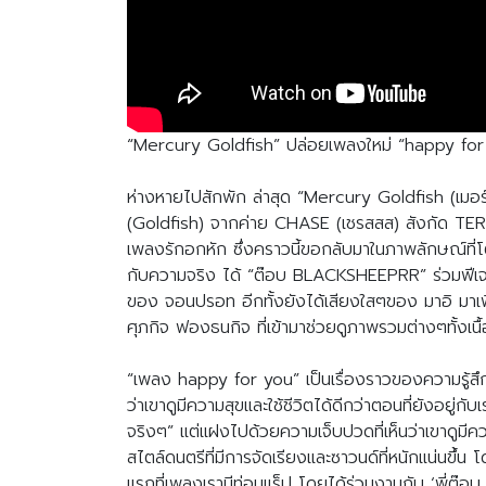
“Mercury Goldfish” ปล่อยเพลงใหม่ “happy f
ห่างหายไปสักพัก ล่าสุด “Mercury Goldfish (เมอร์
(Goldfish) จากค่าย CHASE (เชรสสส) สังกัด TERO M
เพลงรักอกหัก ซึ่งคราวนี้ขอกลับมาในภาพลักษณ์ที่โตข
กับความจริง ได้ “ต๊อบ BLACKSHEEPRR” ร่วมฟีเจอ
ของ จอนปรอท อีกทั้งยังได้เสียงใสๆของ มาอิ มาเพิ
ศุภกิจ ฟองธนกิจ ที่เข้ามาช่วยดูภาพรวมต่างๆทั้งเน
“เพลง happy for you” เป็นเรื่องราวของความรู้สึกหล
ว่าเขาดูมีความสุขและใช้ชีวิตได้ดีกว่าตอนที่ยังอยู่ก
จริงๆ” แต่แฝงไปด้วยความเจ็บปวดที่เห็นว่าเขาดูมีค
สไตล์ดนตรีที่มีการจัดเรียงและซาวนด์ที่หนักแน่น
แรกที่เพลงเรามีท่อนแร็ป โดยได้ร่วมงานกับ ‘พี่ต๊อบ