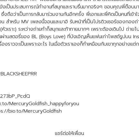
ดี แต่ยังเป็นประสบการณ์ทำงานที่สนุกและราบรื่นมากจริงๆ ขอบคุณพี่ต๊อบม
 ซึ่งถือว่าเป็นการกลับมาร่วมงานกันอีกครั้ง พี่เอกและพี่คิดเป็นคนที่เ
่อน สำหรับ MV เพลงนี้จอนและมาอิ รับหน้าที่เป็นโปรดิวเซอร์ของกองถ
วเราะ) ระหว่างถ่ายทำก็สนุกและท้าทายมากๆ เพราะต้องเดินไป ถ่ายไปท่
ผ่านสตอรี่ของ BL (Boys Love) ที่บังเอิญเห็นแฟนเก่าโพสต์รูปบน In
แล้วเรื่องราวจะเป็นเพราะอะไร ในเมื่อตัวเราเองก็ทำเหมือนกับเขาทุกอย่าง
BLACKSHEEPRR
e/N273bP_PcdQ
/lnk.to/MercuryGoldfish_happyforyou
ps://bio.to/MercuryGoldfish
แชร์ต่อให้เพื่อน