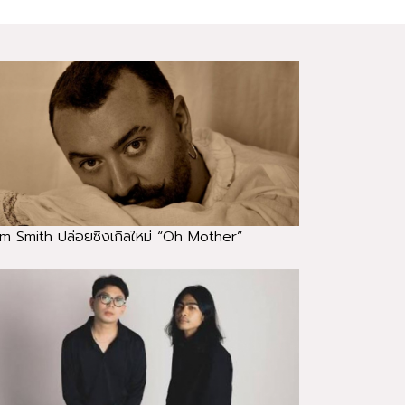
m Smith ปล่อยซิงเกิลใหม่ “Oh Mother”