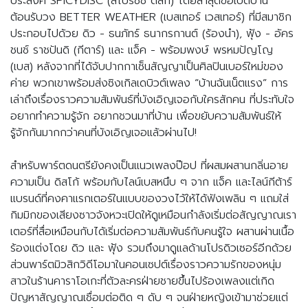
ประสงค์ SPICYDISC (สไปร์ซซี่ ดิสก์) โดยล่าสุดขอเปิดบ้าน
ต้อนรับวง BETTER WEATHER (เบสเทอร์ เวสเทอร์) ที่มีสมาชิก
ประกอบไปด้วย ดิว - ธนภัทร์ ธนากรกานต์ (ร้องนำ), ฟุ้ง - อัคร
ชนช์ ราชปันดิ (กีตาร์) และ แจ็ค - พร้อมพงษ์ พรหมปัญโญ
(เบส) หลังจากที่ได้จับปากกาเซ็นสัญญาเป็นศิลปินเบอร์ใหม่ของ
ค่าย พวกเขาพร้อมส่งซิงเกิลเดบิวต์เพลง “บ้านฉันเน็ตแรง” การ
เล่าถึงเรื่องราวความสัมพันธ์ที่บังเอิญเจอกับใครสักคน ที่ประทับใจ
อยากทำความรู้จัก อยากชวนมาที่บ้าน เพื่อขยับความสัมพันธ์ให้
รู้จักกันมากกว่าคนที่บังเอิญเจอแล้วผ่านไป!
สำหรับพาร์ตดนตรียังคงเป็นแนวเพลงป๊อป ที่ผสมผสานกลิ่นอาย
ความเป็น ดิสโก้ พร้อมกับไลน์เบสหนึบ ๆ จาก แจ็ค และไลน์กีต้าร์
แบรนด์ที่คงคาแรกเตอร์ในแบบของวงไว้ให้ได้ฟังเพลิน ๆ แถมใส่
กิมมิกของเสียงซาวจังหวะเปิดให้ดูเหมือนกำลังเริ่มต่อสัญญาณเรา
เตอร์ที่สื่อเหมือนกับได้เริ่มต่อความสัมพันธ์กับคนรู้ใจ ผสานผ่านเนื้อ
ร้องแต่งโดย ดิว และ ฟุ้ง รวมถึงมาดูแลด้านโปรดิวเซอร์อีกด้วย
ส่วนพาร์ตมิวสิกวิดีโอมาในคอนเซปต์เรื่องราวความรักของหนุ่ม
สาวในร้านคาราโอเกะที่ตัวละครฝ่ายชายขึ้นไปร้องเพลงแต่เกิด
ปัญหาสัญญาณเชื่อมต่อติด ๆ ดับ ๆ จนฝ่ายหญิงเข้ามาช่วยแต่