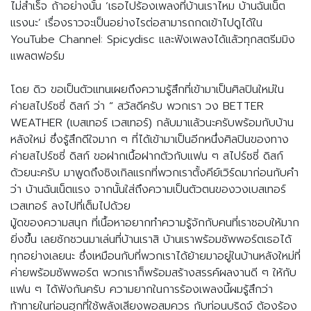
ไม่สำเร็จ ถ้าอย่างนั้น ‘เธอไปร้องเพลงที่บ้านเราไหม บ้านฉันเน็ต
แรงนะ’ เรื่องราวจะเป็นอย่างไรต่อสามารถกดเข้าไปดูได้ใน
YouTube Channel: Spicydisc และฟังเพลงได้แล้วทุกสตรีมมิง
แพลตฟอร์ม
โดย ดิว ขอเป็นตัวแทนเผยถึงความรู้สึกที่เข้ามาเป็นศิลปินใหม่ใน
ค่ายสไปร์ซซี่ ดิสก์ ว่า “ สวัสดีครับ พวกเรา วง BETTER
WEATHER (เบสเทอร์ เวสเทอร์) กลับมาแล้วนะครับพร้อมกับบ้าน
หลังใหม่ ซึ่งรู้สึกดีใจมาก ๆ ที่ได้เข้ามาเป็นอีกหนึ่งศิลปินของทาง
ค่ายสไปร์ซซี่ ดิสก์ ขอฝากเนื้อฝากตัวกับแฟน ๆ สไปร์ซซี่ ดิสก์
ด้วยนะครับ มาพูดถึงซิงเกิลแรกที่พวกเราตั้งคีย์เวิร์ดมาก่อนกับคำ
ว่า บ้านฉันเน็ตแรง จากนั้นใส่ถึงความเป็นตัวตนของวงเบสเทอร์
เวสเทอร์ ลงไปที่เต็มไปด้วย
มู้ดของความสนุก ที่เนื้อหาอยากทำความรู้จักกับคนที่เราชอบให้มาก
ยิ่งขึ้น เลยชักชวนมาเล่นที่บ้านเราสิ บ้านเราพร้อมซัพพอร์ตเธอได้
ทุกอย่างเลยนะ ซึ่งเหมือนกับที่พวกเราได้ย้ายมาอยู่ในบ้านหลังใหม่ที่
ค่ายพร้อมซัพพอร์ต พวกเราก็พร้อมสร้างสรรค์ผลงานดี ๆ ให้กับ
แฟน ๆ ได้ฟังกันครับ ความยากในการร้องเพลงนี้ผมรู้สึกว่า
ท้าทายในท่อนฮุกที่ใช้พลังเสียงพอสมควร กับท่อนบริดจ์ ต้องร้อง