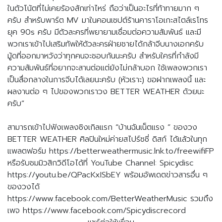
ในตัวโน้ตที่ไม่เคยร้องสักเท่าไหร่ ถือว่าเป็นอะไรที่ท้าทายมาก ๆ
ครับ สำหรับพาร์ต MV มาในคอนเซปต์ร้านคาราโอเกะสไตล์เรโทร
ยุค 90s ครับ มีตัวละครที่พยายามเชื่อมต่อความสัมพันธ์ และมี
พวกเราเข้าไปเสริมทัพให้ตัวละครฝ่ายชายได้กล้าจีบนางเอกครับ
มู้ดที่ออกมาหวังว่าทุกคนจะชอบกันนะครับ สำหรับใครที่กำลังมี
ความสัมพันธ์ที่อยากจะสานต่อแต่ยังไม่กล้าบอก ใช้เพลงพวกเรา
เป็นสื่อกลางในการจีบได้เลยนะครับ (หัวเราะ) ขอฝากเพลงนี้ และ
ผลงานต่อ ๆ ไปของพวกเราวง BETTER WEATHER ด้วยนะ
ครับ”
สามารถเข้าไปฟังเพลงซิงเกิลแรก “บ้านฉันเน็ตแรง ” ของวง
BETTER WEATHER ศิลปินใหม่ค่ายสไปร์ซซี่ ดิสก์ ได้แล้วในทุก
แพลตฟอร์ม https://betterweathermusic.lnk.to/freewifiFP
หรือรับชมมิวสิกวิดีโอได้ที่ YouTube Channel: Spicydisc
https://youtu.be/QPacKxISbEY พร้อมอัพเดตข่าวสารอื่น ๆ
ของวงได้
https://www.facebook.com/BetterWeatherMusic รวมถึง
เพจ https://www.facebook.com/Spicydiscrecord