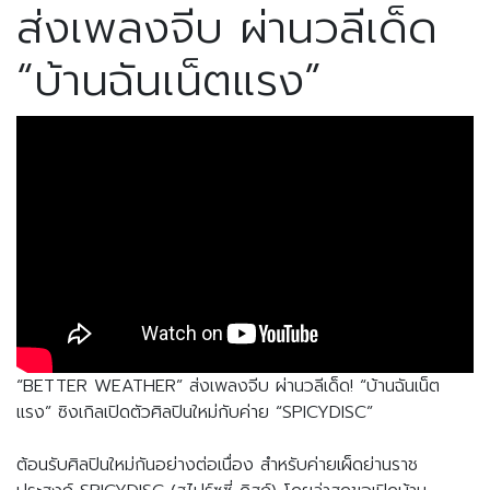
ส่งเพลงจีบ ผ่านวลีเด็ด
“บ้านฉันเน็ตแรง”
“BETTER WEATHER” ส่งเพลงจีบ ผ่านวลีเด็ด!
“บ้านฉันเน็ต
แรง” ซิงเกิลเปิดตัวศิลปินใหม่กับค่าย “SPICYDISC”
ต้อนรับศิลปินใหม่กันอย่างต่อเนื่อง สำหรับค่ายเผ็ดย่านราช