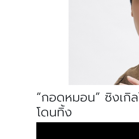
“กอดหมอน” ซิงเกิ
โดนทิ้ง