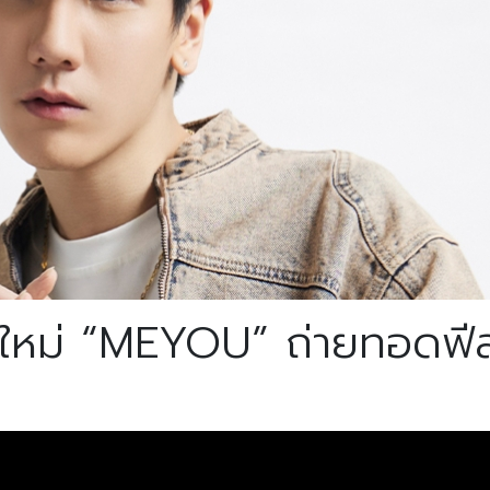
ลใหม่ “MEYOU” ถ่ายทอดฟ