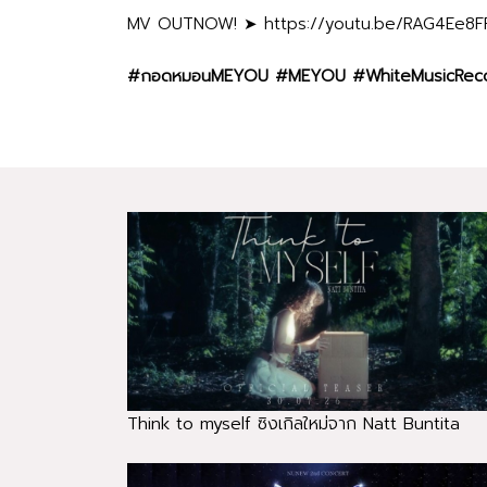
MV OUTNOW! ➤
https://youtu.be/RAG4Ee8F
#กอดหมอนMEYOU
#MEYOU
#WhiteMusicRec
Think to myself ซิงเกิลใหม่จาก Natt Buntita