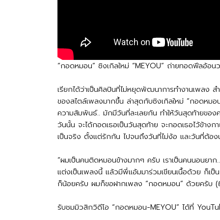
“กอดหมอน” ซิงเกิลใหม่ “MEYOU” ถ่ายทอดฟีลอ้อนว
เรียกได้ว่าเป็นศิลปินที่ไม่หยุดพัฒนาการทำงานเพลง 
ของสไตล์เพลงมากขึ้น ล่าสุดกับซิงเกิลใหม่ “กอดหมอน
ความสัมพันธ์.. มักมีวันที่ละเลยกัน ทำให้วันสุดท้ายของ
วันนั้น จะได้กอดเธอเป็นวันสุดท้าย จะกอดเธอไว้ข้างก
เป็นจริง ตั้งแต่รักกัน ไปจนถึงวันที่ไม่ง้อ และวันที่
“ผมเป็นคนติดหมอนข้างมากๆ ครับ เราเป็นคนนอนยาก...แ
แต่งเป็นเพลงนี้ แล้วมีพี่แอ้มมาร่วมเขียนเนื้อด้วย ก
ก็น้อยครับ ผมก็ขอฝากเพลง “กอดหมอน” ด้วยครับ (ยิ
รับชมมิวสิกวิดีโอ “กอดหมอน-MEYOU” ได้ที่ YouT