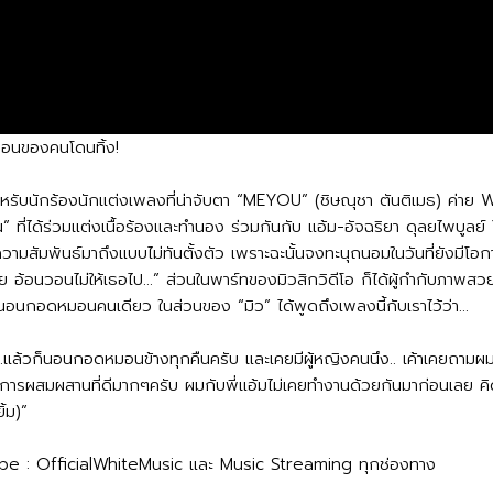
อนของคนโดนทิ้ง!
สำหรับนักร้องนักแต่งเพลงที่น่าจับตา “MEYOU” (ชิษณุชา ตันติเมธ) ค่าย
” ที่ได้ร่วมแต่งเนื้อร้องและทำนอง ร่วมกันกับ แอ้ม-อัจฉริยา ดุลยไพบูล
ความสัมพันธ์มาถึงแบบไม่ทันตั้งตัว เพราะฉะนั้นจงทะนุถนอมในวันที่ยังมีโอกาส
าย อ้อนวอนไม่ให้เธอไป...” ส่วนในพาร์ทของมิวสิกวิดีโอ ก็ได้ผู้กำกับภา
ต้องนอนกอดหมอนคนเดียว ในส่วนของ “มิว” ได้พูดถึงเพลงนี้กับเราไว้ว่า...
ล้วก็นอนกอดหมอนข้างทุกคืนครับ และเคยมีผู้หญิงคนนึง.. เค้าเคยถามผมว
็เป็นการผสมผสานที่ดีมากๆครับ ผมกับพี่แอ้มไม่เคยทำงานด้วยกันมาก่อนเลย ค
้ม)”
ube : OfficialWhiteMusic และ Music Streaming ทุกช่องทาง