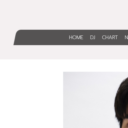
HOME
DJ
CHART
N