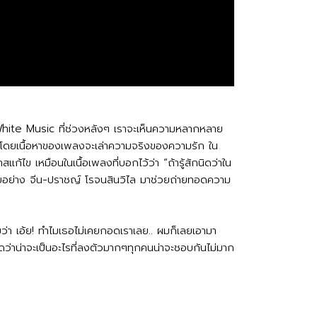
 White Music ที่ช่วงหลังๆ เราจะเห็นความหลากหลาย
ย์ โดยเนื้อหาของเพลงจะเล่าความจริงของความรัก ใน
แก้ไข เหมือนในเนื้อเพลงที่บอกไว้ว่า “ถ้ารู้สักนิดว่าใน
พสวยอย่าง จีน-ปราชญ์ โรจนสินวิไล มาช่วยถ่ายทอดความ
่า เอ้ย! ทำไมเธอไม่เคยกอดเราเลย.. ผมก็เลยเอามา
ิดว่าน่าจะเป็นอะไรที่ลงตัวมากๆทุกคนน่าจะชอบกันไม่มาก