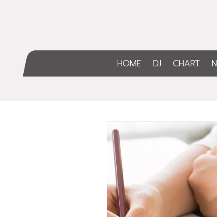
HOME
DJ
CHART
N