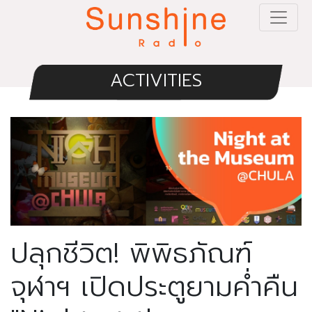
ACTIVITIES
ปลุกชีวิต! พิพิธภัณฑ์
จุฬาฯ เปิดประตูยามค่ำคืน