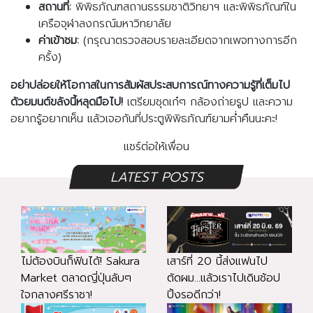
สถานที่:
พิพิธภัณฑสถานธรรมชาติวิทยาฯ และพิพิธภัณฑ์ใน
เครือจุฬาลงกรณ์มหาวิทยาลัย
ค่าเข้าชม:
(กรุณาตรวจสอบรายละเอียดจากเพจทางการอีก
ครั้ง)
อย่าปล่อยให้โอกาสในการสัมผัสประสบการณ์ทางความรู้ที่เต็มไป
ด้วยมนต์ขลังนี้หลุดมือไป!
เตรียมชุดเก๋ๆ กล้องถ่ายรูป และความ
อยากรู้อยากเห็น แล้วเจอกันที่ประตูพิพิธภัณฑ์ยามค่ำคืนนะคะ!
แชร์ต่อให้เพื่อน
LATEST POSTS
ไม่ต้องบินก็ฟินได้! Sakura
เสาร์ที่ 20 นี้ส่งแฟนไป
Market ตลาดญี่ปุ่นลับๆ
ตัดผม...แล้วเราไปเดินช้อป
ใจกลางศรีราชา!
ปิ้งรอดีกว่า!