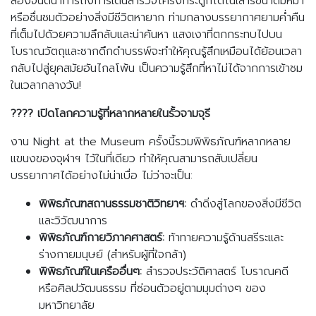
ลองจินตนาการถึงการเดินสำรวจโครงกระดูกไดโนเสาร์ขนาดมหึมา
หรือชื่นชมตัวอย่างสิ่งมีชีวิตหายาก ท่ามกลางบรรยากาศยามค่ำคืน
ที่เต็มไปด้วยความลึกลับและน่าค้นหา แสงเงาที่ตกกระทบไปบน
โบราณวัตถุและซากดึกดำบรรพ์จะทำให้คุณรู้สึกเหมือนได้ย้อนเวลา
กลับไปสู่ยุคสมัยอันไกลโพ้น เป็นความรู้สึกที่หาไม่ได้จากการเข้าชม
ในเวลากลางวัน!
????
️ เปิดโลกความรู้ที่หลากหลายในรั้วจามจุรี
งาน Night at the Museum ครั้งนี้รวมพิพิธภัณฑ์หลากหลาย
แขนงของจุฬาฯ ไว้ในที่เดียว ทำให้คุณสามารถสับเปลี่ยน
บรรยากาศได้อย่างไม่น่าเบื่อ ไม่ว่าจะเป็น:
พิพิธภัณฑสถานธรรมชาติวิทยาฯ:
ดำดิ่งสู่โลกของสิ่งมีชีวิต
และวิวัฒนาการ
พิพิธภัณฑ์กายวิภาคศาสตร์:
ท้าทายความรู้ด้านสรีระและ
ร่างกายมนุษย์ (สำหรับผู้ที่ใจกล้า)
พิพิธภัณฑ์ในเครืออื่นๆ:
สำรวจประวัติศาสตร์ โบราณคดี
หรือศิลปวัฒนธรรม ที่ซ่อนตัวอยู่ตามมุมต่างๆ ของ
มหาวิทยาลัย