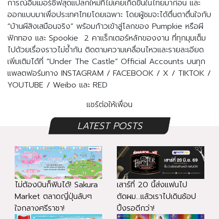
การณ์อิมเมอร์ซีฟสุดแปลกใหม่ที่ไม่เคยเกิดขึ้นในไทยมาก่อน และ
ออกแบบมาเพื่อประเทศไทยโดยเฉพาะ โดยผู้ชมจะได้ตื่นตาตื่นใจกับ
“บ้านผีสิงเสมือนจริง” พร้อมก้าวเข้าสู่โลกของ Pumpkie หรือผี
ฟักทอง และ Spookie 2 คาแร็กเตอร์หลักของงาน ที่ทุกมุมเต็ม
ไปด้วยเรื่องราวไม่ซ้ำกัน ติดตามความเคลื่อนไหวและรายละเอียด
เพิ่มเติมได้ที่ “Under The Castle” Official Accounts บนทุก
แพลตฟอร์มทาง INSTAGRAM / FACEBOOK / X / TIKTOK /
YOUTUBE / Weibo และ RED
แชร์ต่อให้เพื่อน
LATEST POSTS
ไม่ต้องบินก็ฟินได้! Sakura
เสาร์ที่ 20 นี้ส่งแฟนไป
Market ตลาดญี่ปุ่นลับๆ
ตัดผม...แล้วเราไปเดินช้อป
ใจกลางศรีราชา!
ปิ้งรอดีกว่า!