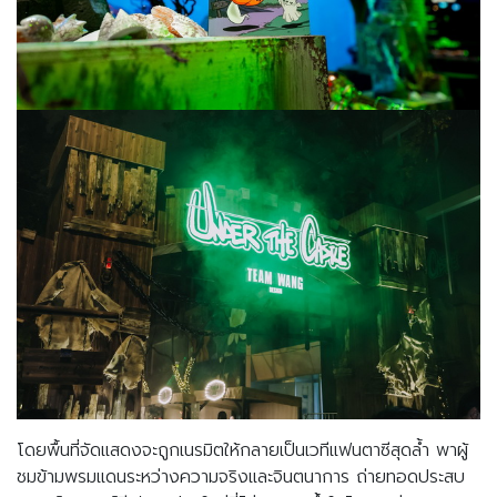
โดยพื้นที่จัดแสดงจะถูกเนรมิตให้กลายเป็นเวทีแฟนตาซีสุดล้ำ พาผู้
ชมข้ามพรมแดนระหว่างความจริงและจินตนาการ ถ่ายทอดประสบ