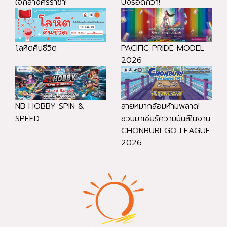
ใจกลางศรีราชา!
ปิ้งรอดีกว่า!
โลหิตคืนชีวิต
PACIFIC PRIDE MODEL
2026
NB HOBBY SPIN &
สายหมากล้อมห้ามพลาด!
SPEED
ชวนมาเชียร์ความมันส์ในงาน
CHONBURI GO LEAGUE
2026