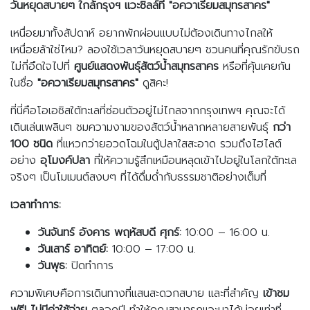
วันหยุดสบายๆ ใกล้กรุงฯ แวะชิลล์ที่ "อควาเรียมสมุทรสาคร"
เหนื่อยมาทั้งสัปดาห์ อยากพักผ่อนแบบไม่ต้องเดินทางไกลให้
เหนื่อยล้าใช่ไหม? ลองใช้เวลาวันหยุดสบายๆ ชวนคนที่คุณรักขับรถ
ไม่กี่อึดใจไปที่
ศูนย์แสดงพันธุ์สัตว์น้ำสมุทรสาคร
หรือที่คุ้นเคยกัน
ในชื่อ
"อควาเรียมสมุทรสาคร"
ดูสิคะ!
ที่นี่คือโอเอซิสใต้ทะเลที่ซ่อนตัวอยู่ไม่ไกลจากกรุงเทพฯ คุณจะได้
เดินเล่นเพลินๆ ชมความงามของสัตว์น้ำหลากหลายสายพันธุ์
กว่า
100 ชนิด
ที่แหวกว่ายอวดโฉมในตู้ปลาใสสะอาด รวมถึงไฮไลต์
อย่าง
อุโมงค์ปลา
ที่ให้ความรู้สึกเหมือนหลุดเข้าไปอยู่ในโลกใต้ทะเล
จริงๆ เป็นโมเมนต์สงบๆ ที่ได้ดื่มด่ำกับธรรมชาติอย่างเต็มที่
เวลาทำการ:
วันจันทร์ อังคาร พฤหัสบดี ศุกร์:
10:00 – 16:00 น.
วันเสาร์ อาทิตย์:
10:00 – 17:00 น.
วันพุธ:
ปิดทำการ
ความพิเศษคือการเดินทางที่แสนสะดวกสบาย และที่สำคัญ
เข้าชม