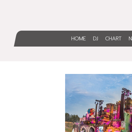
HOME
DJ
CHART
N