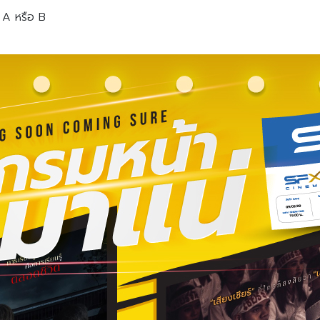
 A หรือ B