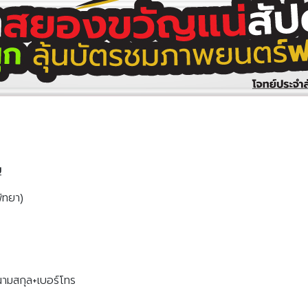
บ
ัทยา)
นามสกุล+เบอร์โทร