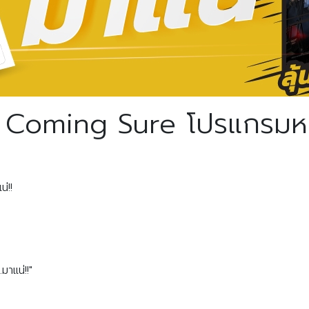
ming Sure โปรแกรมหน้า..
่!!
าแน่!!"