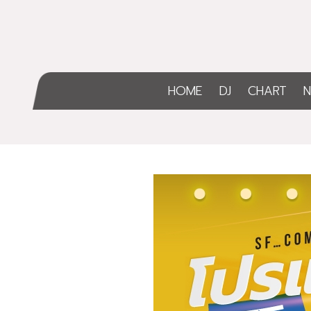
HOME
DJ
CHART
N