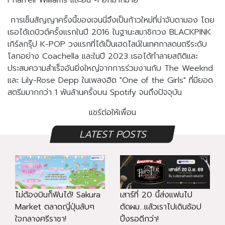
Pharrell Williams และอื่น ๆ อีกมากมาย
การเซ็นสัญญาครั้งนี้ของเจนนี่จึงเป็นก้าวใหม่ที่น่าจับตามอง โดย
เธอได้เดบิวต์ครั้งแรกในปี 2016 ในฐานะสมาชิกวง BLACKPINK
เกิร์ลกรุ๊ป K-POP วงแรกที่ได้เป็นเฮดไลน์ในเทศกาลดนตรีระดับ
โลกอย่าง Coachella และในปี 2023 เธอได้ทำลายสถิติและ
ประสบความสำเร็จอันยิ่งใหญ่จากการร่วมงานกับ The Weeknd
และ Lily-Rose Depp ในเพลงฮิต "One of the Girls" ที่มียอด
สตรีมมากกว่า 1 พันล้านครั้งบน Spotify จนถึงปัจจุบัน
แชร์ต่อให้เพื่อน
LATEST POSTS
ไม่ต้องบินก็ฟินได้! Sakura
เสาร์ที่ 20 นี้ส่งแฟนไป
Market ตลาดญี่ปุ่นลับๆ
ตัดผม...แล้วเราไปเดินช้อป
ใจกลางศรีราชา!
ปิ้งรอดีกว่า!