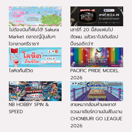
ไม่ต้องบินก็ฟินได้! Sakura
เสาร์ที่ 20 นี้ส่งแฟนไป
Market ตลาดญี่ปุ่นลับๆ
ตัดผม...แล้วเราไปเดินช้อป
ใจกลางศรีราชา!
ปิ้งรอดีกว่า!
โลหิตคืนชีวิต
PACIFIC PRIDE MODEL
2026
NB HOBBY SPIN &
สายหมากล้อมห้ามพลาด!
SPEED
ชวนมาเชียร์ความมันส์ในงาน
CHONBURI GO LEAGUE
2026