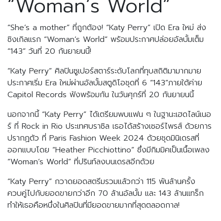
“Woman’s World”
“She’s a mother” ที่ถูกต้อง! “Katy Perry” เปิด Era ใหม่ ส่ง
ซิงเกิลแรก “Woman’s World” พร้อมประกาศปล่อยอัลบั้มเต็ม
“143” วันที่ 20 กันยายนนี้!
“Katy Perry” ศิลปินซูเปอร์สตาร์ระดับโลกที่ทุบสถิติมามากมาย
ประกาศเริ่ม Era ใหม่ผ่านอัลบั้มสตูดิโอชุดที่ 6 “143”ภายใต้ค่าย
Capitol Records ฟังพร้อมกัน ในวันศุกร์ที่ 20 กันยายนนี้
นอกจากนี้ “Katy Perry” ได้เตรียมพบแฟน ๆ ในฐานะเฮดไลน์เนอ
ร์ ที่ Rock in Rio ประเทศบราซิล เธอได้สร้างเซอร์ไพรส์ ด้วยการ
ปรากฏตัว ที่ Paris Fashion Week 2024 ด้วยชุดมินิเดรสที่
ออกแบบโดย “Heather Picchiottino” ซึ่งมีกิมมิคเป็นเนื้อเพลง
“Woman’s World” ที่ปรินท์ลงบนเดรสอีกด้วย
“Katy Perry” กวาดยอดสตรีมรวมแล้วกว่า 115 พันล้านครั้ง
ควบคู่ไปกับยอดขายกว่าอีก 70 ล้านอัลบั้ม และ 143 ล้านแทร็ก
ทำให้เธอคือหนึ่งในศิลปินที่มียอดขายมากที่สุดตลอดกาล!