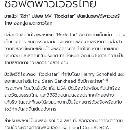
ซอฟต์พาวเวอร์ไทย
มาแล้ว
!
“ลิซ่า” ปล่อย
MV
“
Rockstar”
อัดแน่นซอฟต์พาวเวอร์
ไทย ออกสู่สายตาชาวโลก
ปล่อย
มิวสิกวิดีโอ
เพลง
ใหม่ “Rockstar” ซิงเกิลคัมแบ็คเดี่ยวอย่าง
เป็นทางการ สมการรอคอยของแฟนๆ หลังจากสร้างความฮือฮา
จากทีเซอร์ที่เผยให้เห็นเบื้องหลังการถ่ายทำที่ใช้ทีมงาน นักแสดง
ประกอบ และสถานที่ในประเทศไทยทั้งหมด อัดแน่นไปด้วยความเป็น
ไทยสู่สายตาชาวโลกอย่างสวยงาม
มิวสิควีดีโอ
เพลง
“Rockstar” กำกับโดย Henry Schofield และ
ออกแบบท่าเต้นโดย Sean Bankhead ซึ่งมีการถ่ายทำที่
กรุงเทพฯ โดยในเอ็มวีจะเห็น LISA ยึดเมืองไปพร้อมกับเล่าเรื่อง
ราววัฒนธรรมไทย และวีถีชีวิตบนถนนของประเทศไทยอย่าง
แท้จริง ในขณะที่เธอได้สวมบทบาทเป็นร็อคสตาร์ตัวจริงพร้อมกับ
โชว์ท่าเต้นสุดตื่นเต้นอลังการ
สำหรับเพลงนี้เป็นเพลงแรกของ ลิซ่า ที่ปล่อยออกมาภายใต้ความ
ร่วมมือระหว่างค่ายเพลงของ Lisa Lloud Co. และ RCA