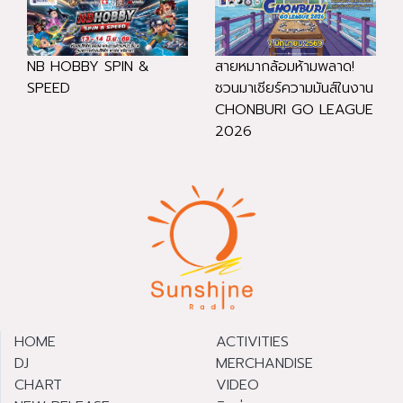
NB HOBBY SPIN &
สายหมากล้อมห้ามพลาด!
SPEED
ชวนมาเชียร์ความมันส์ในงาน
CHONBURI GO LEAGUE
2026
HOME
ACTIVITIES
DJ
MERCHANDISE
CHART
VIDEO