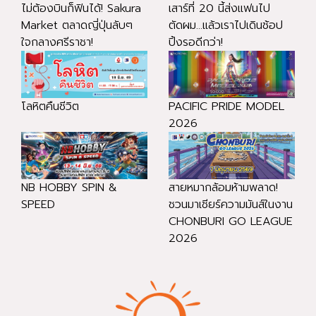
ไม่ต้องบินก็ฟินได้! Sakura
เสาร์ที่ 20 นี้ส่งแฟนไป
Market ตลาดญี่ปุ่นลับๆ
ตัดผม...แล้วเราไปเดินช้อป
ใจกลางศรีราชา!
ปิ้งรอดีกว่า!
โลหิตคืนชีวิต
PACIFIC PRIDE MODEL
2026
NB HOBBY SPIN &
สายหมากล้อมห้ามพลาด!
SPEED
ชวนมาเชียร์ความมันส์ในงาน
CHONBURI GO LEAGUE
2026