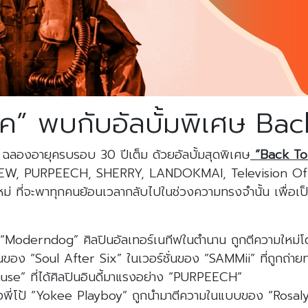
วสิค” พบกับอัลบั้มพิเศษ Ba
ฉลองอายุครบรอบ 30 ปีเต็ม ด้วยอัลบั้มสุดพิเศษ
“Back To 
 อาทิ YEW, PURPEECH, SHERRY, LANDOKMAI, Television O
่ ที่จะพาทุกคนย้อนเวลากลับไปในช่วงความทรงจำนั้น เพื่อเ
วง “Moderndog” ศิลปินอัลเทอร์เนทีฟในตำนาน ถูกตีความใหม่
ง “Soul After Six” ในเวอร์ชั่นของ “SAMMii” ที่ถูกถ่ายทอดด
use” ที่ได้ศิลปินอินดี้มาแรงอย่าง “PURPEECH”
ี่โป้ “Yokee Playboy” ถูกนำมาตีความในแบบของ “Rosalyn” 