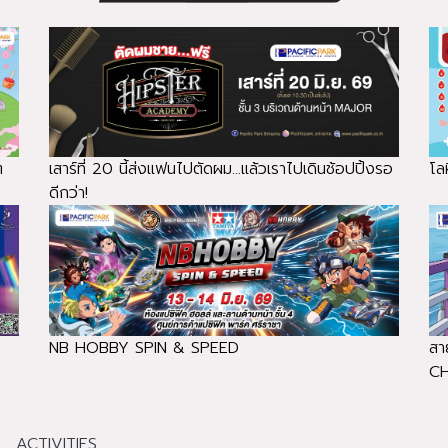
ๆ
เสาร์ที่ 20 นี้ส่งแฟนไปตัดผม...แล้วเราไปเดินช้อปปิ้งรอ
โลห
ดีกว่า!
NB HOBBY SPIN & SPEED
สา
C
ACTIVITIES