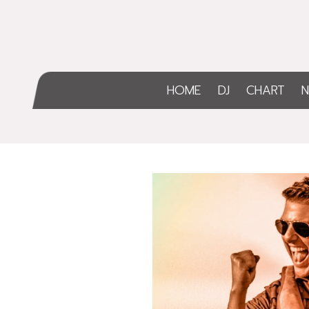
HOME
DJ
CHART
N