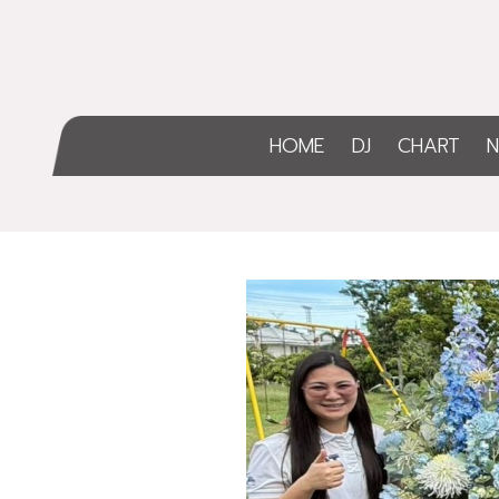
HOME
DJ
CHART
N