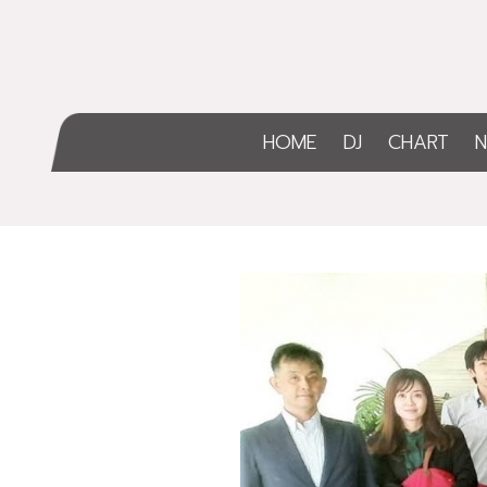
HOME
DJ
CHART
N