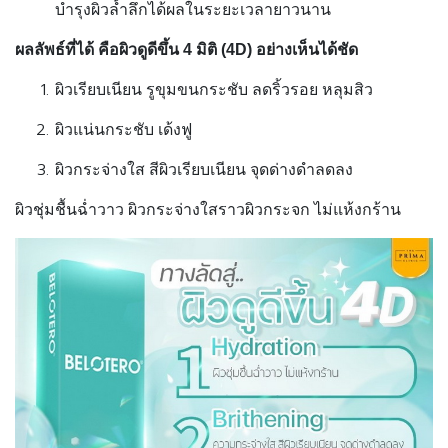
บำรุงผิวล้ำลึกได้ผลในระยะเวลายาวนาน
ผลลัพธ์ที่ได้ คือผิวดูดีขึ้น 4 มิติ (4
D)
อย่างเห็นได้ชัด
ผิวเรียบเนียน รูขุมขนกระชับ ลดริ้วรอย หลุมสิว
ผิวแน่นกระชับ เด้งฟู
ผิวกระจ่างใส สีผิวเรียบเนียน จุดด่างดำลดลง
ผิวชุ่มชื้นฉ่ำวาว ผิวกระจ่างใสราวผิวกระจก ไม่แห้งกร้าน