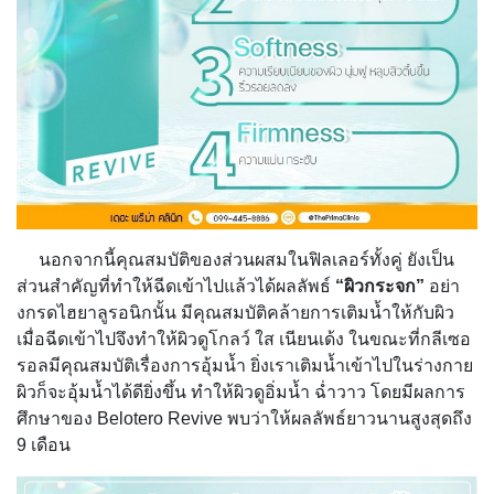
นอกจากนี้คุณสมบัติของส่วนผสมในฟิลเลอร์ทั้งคู่ ยังเป็น
ส่วนสำคัญที่ทำให้ฉีดเข้าไปแล้วได้ผลลัพธ์
“ผิวกระจก”
อย่า
งกรดไฮยาลูรอนิกนั้น มีคุณสมบัติคล้ายการเติมน้ำให้กับผิว
เมื่อฉีดเข้าไปจึงทำให้ผิวดูโกลว์ ใส เนียนเด้ง ในขณะที่กลีเซอ
รอลมีคุณสมบัติเรื่องการอุ้มน้ำ ยิ่งเราเติมน้ำเข้าไปในร่างกาย
ผิวก็จะอุ้มน้ำได้ดียิ่งขึ้น ทำให้ผิวดูอิ่มน้ำ ฉ่ำวาว โดยมีผลการ
ศึกษาของ Belotero Revive พบว่าให้ผลลัพธ์ยาวนานสูงสุดถึง
9 เดือน